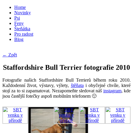
Home
Novinky
Psi
Feny
Šteňátka
Pro radost
Blog
← Zpět
Staffordshire Bull Terrier fotografie 2010
Fotografie našich Staffordshire Bull Terrierů během roku 2010.
Každodenní život, výstavy, výlety,
štěňata
i obyčejné chvíle, které
stojí za to si zapamatovat. Nezapomeňte sledovat náš
instagram
, kde
jsou častější fotečky aspoň mobilním telefonem 🙂