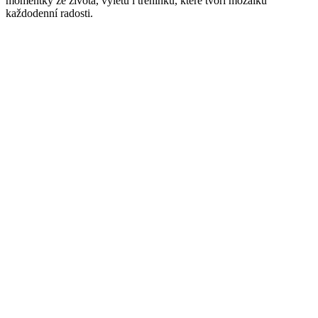
momentky ze života, výletů i tréninků, které tvoří mozaiku
každodenní radosti.